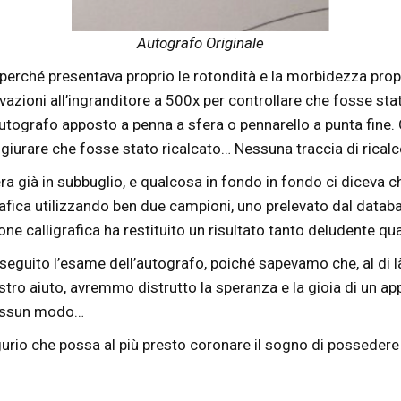
Autografo Originale
perché presentava proprio le rotondità e la morbidezza propr
evazioni all’ingranditore a 500x per controllare che fosse st
 autografo apposto a penna a sfera o pennarello a punta fine.
giurare che fosse stato ricalcato… Nessuna traccia di rical
i era già in subbuglio, e qualcosa in fondo in fondo ci dice
fica utilizzando ben due campioni, uno prelevato dal datab
one calligrafica ha restituito un risultato tanto deludente qu
 seguito l’esame dell’autografo, poiché sapevamo che, al di
tro aiuto, avremmo distrutto la speranza e la gioia di un app
 nessun modo…
augurio che possa al più presto coronare il sogno di posseder