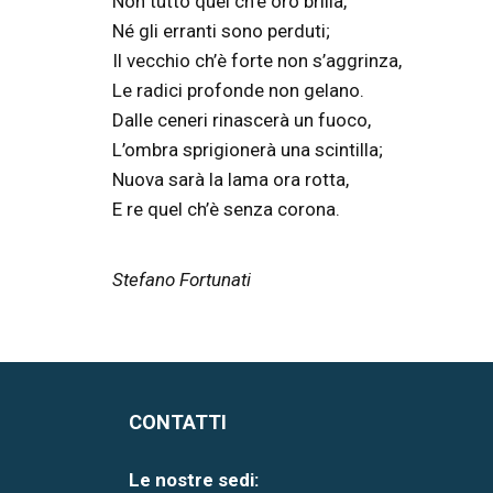
Non tutto quel ch’è oro brilla,
Né gli erranti sono perduti;
Il vecchio ch’è forte non s’aggrinza,
Le radici profonde non gelano.
Dalle ceneri rinascerà un fuoco,
L’ombra sprigionerà una scintilla;
Nuova sarà la lama ora rotta,
E re quel ch’è senza corona.
Stefano Fortunati
CONTATTI
Le nostre sedi: