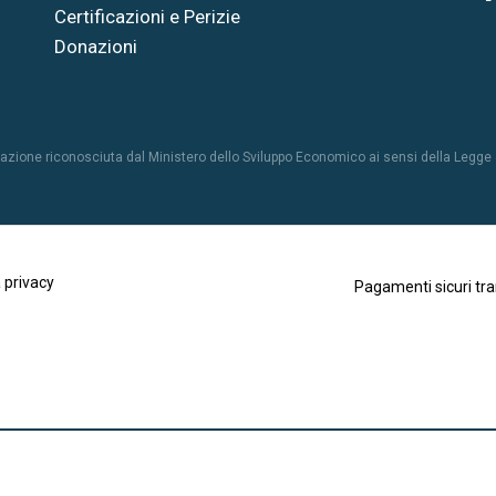
Certificazioni e Perizie
Donazioni
azione riconosciuta dal Ministero dello Sviluppo Economico ai sensi della Legge
 privacy
Pagamenti sicuri tr