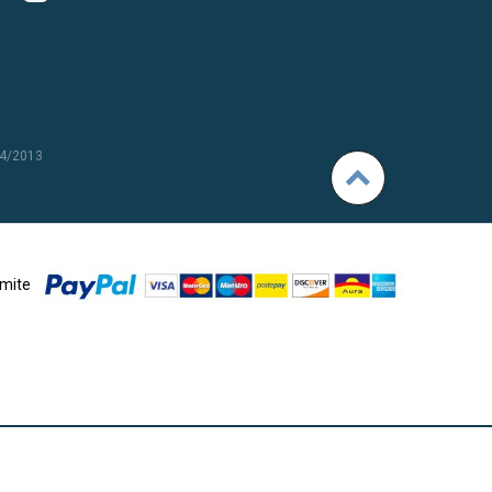
 4/2013
amite