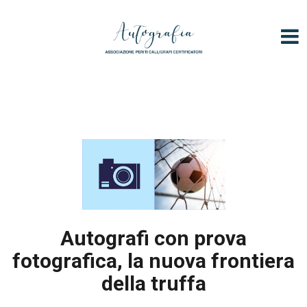
V
a
i
a
l
c
o
n
t
e
n
u
t
Autografi con prova
o
fotografica, la nuova frontiera
della truffa