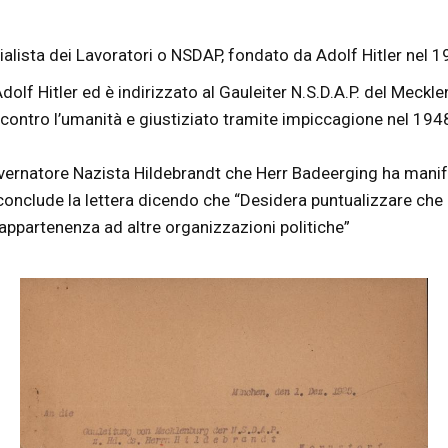
lista dei Lavoratori o NSDAP, fondato da Adolf Hitler nel 
olf Hitler ed è indirizzato al Gauleiter N.S.D.A.P. del Meckle
 contro l’umanità e giustiziato tramite impiccagione nel 194
natore Nazista Hildebrandt che Herr Badeerging ha manifesta
ler conclude la lettera dicendo che “Desidera puntualizzare ch
 appartenenza ad altre organizzazioni politiche”