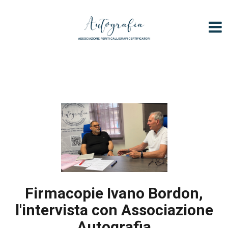
V
a
i
a
l
c
o
n
t
e
n
u
t
o
Firmacopie Ivano Bordon,
l'intervista con Associazione
Autografia