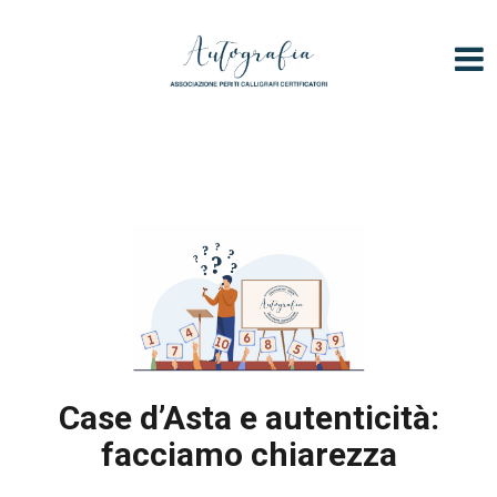
V
a
i
a
l
c
o
n
t
e
n
u
t
o
Case d’Asta e autenticità:
facciamo chiarezza