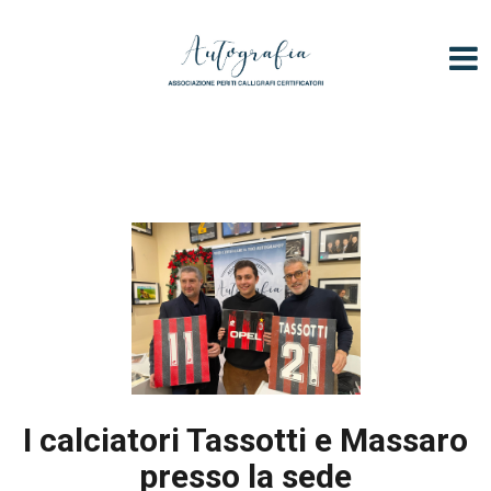
V
a
i
a
l
c
o
n
t
e
n
u
t
o
I calciatori Tassotti e Massaro
presso la sede